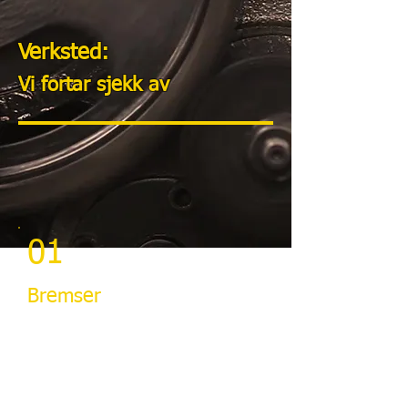
Verksted:
Vi fortar sjekk av
01
Bremser
Bremsene er noe av det viktigste på
bilen, og må være i orden. Styring og
bremser er de viktigste
sikkerhetsfaktorene under kjøring.
Bremsene består av en rekke