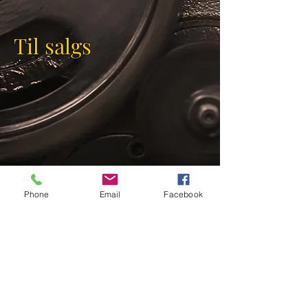
Til salgs
Phone
Email
Facebook
Tele:
Mob:
952 88 188
Epost:
post@gravdalbil.no