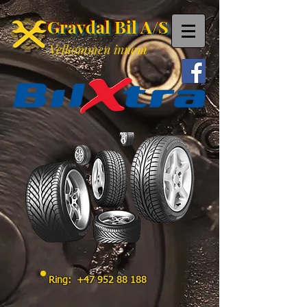
Gravdal Bil A/S
Velkommen innom
Ring:
+47 952 88 188